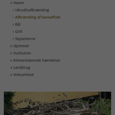
Døgnrapport
Haven
Ukrudtsafbrænding
EAN nummer
Afbrænding af haveaffald
Bål
Grill
Fyrværkeri
Skylanterne
Hjemmet
Kontakt
Institution
Klimarelaterede hændelser
Kurser
Landbrug
Virksomhed
Ledige Stillinger
Skorsten
Tilslutning af alarmer