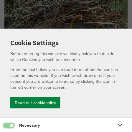
Cookie Settings
Before entering this website we kindly ask you to decide
which Cookies you wish to consent to.
From the List below you can read more about the cookies
Afbrænding af haveaffald er reguleret i
used on this website. If you wish to withdraw or edit your
affaldsbekendtgørelsen og myndigheden ligger ved
consent you are welcome to do so by clicking the icon in
kommunernes miljøafdelinger.
the left corner on your screen.
Det er siden 2021 ikke længere lovligt at afbrænde haveaffald,
Read our cookiepolicy
da det fremgår af afbrændingsbekendtgørelsens §§ 50 og 51
at alt forbrændingsegnet affald skal bortskaffes på dertil
egnede anlæg og det er kommunalbestyrelsen som skal sikre
dette.
Give permission for Necessary cookies
Necessary