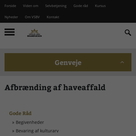
Forside
Viden om
Selvbetjening
Gode råd
Kursus
Nyheder
Om VSBV
Kontakt
Genveje
Beredskabskommission
Afbrænding af haveaffald
Bomme på Vesterlyng
Gode Råd
Brandstationer
Begivenheder
Bevaring af kulturarv