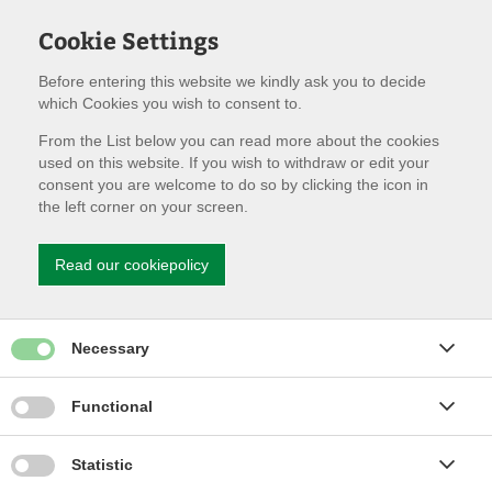
Cookie Settings
Before entering this website we kindly ask you to decide
which Cookies you wish to consent to.
Fra den 1. Januar 2022 er det ikke længere hos brandvæsenet,
From the List below you can read more about the cookies
at du kan søge om tilladelse til midlertidig overnatning. Dette
used on this website. If you wish to withdraw or edit your
skal ske ved at rette henvendelse til den kommune, hvor
consent you are welcome to do so by clicking the icon in
overnatningen skal foregå.
the left corner on your screen.
Du kan læse mere omkring dette på de enkelte kommuners
hjemmeside.
Read our cookiepolicy
Odsherred Kommune:
Midlertidig Overnatning - Odsherred
Kommune
Give permission for Necessary cookies
Necessary
Holbæk Kommune:
Midlertidig overnatning | Holbæk
Kommune (holbaek.dk)
Give permission for Functionality cookies
Functional
Kalundborg kommune: der sendes en mail til
dto@kalundborg.dk
Give permission for Statistics cookies
Statistic