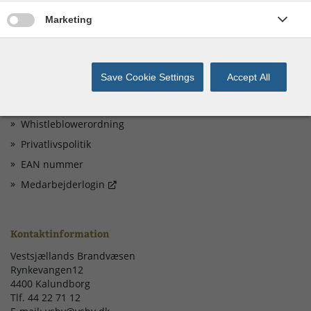
Give permission for Marketing cookies
Marketing
Genveje
Save Cookie Settings
Accept All
Ledige Stillinger
Døgnbemandet Vagtcentral
Whistleblowerordning
Privatlivspolitik
EAN nummer
Medarbejderlogin
Kontaktinformation
Vestsjællands Brandvæsen
Rynkevangen12
4400 Kalundborg
Tlf. 44 22 71 12