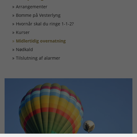
Døgnrapport
Arrangementer
Bomme på Vesterlyng
EAN nummer
Hvornår skal du ringe 1-1-2?
Kurser
Fyrværkeri
Midlertidig overnatning
Nødkald
Kontakt
Tilslutning af alarmer
Kurser
Ledige Stillinger
Skorsten
Tilslutning af alarmer