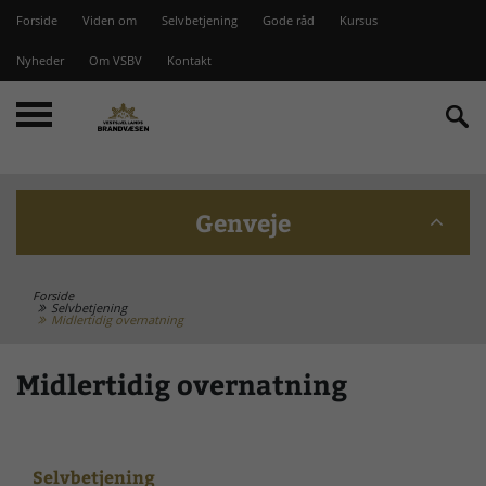
Forside
Viden om
Selvbetjening
Gode råd
Kursus
Nyheder
Om VSBV
Kontakt
Genveje
Forside
Beredskabskommission
Selvbetjening
Midlertidig overnatning
Bomme på Vesterlyng
Midlertidig overnatning
Brandstationer
Selvbetjening