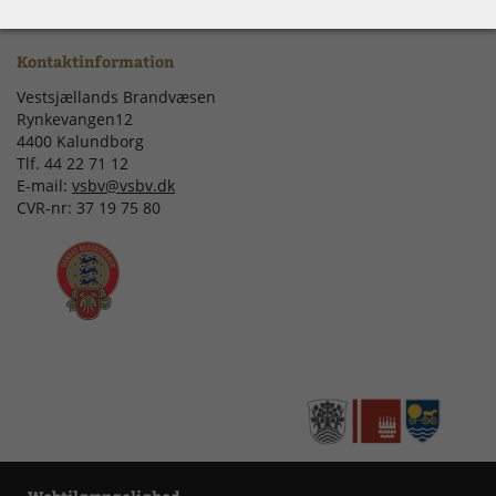
Kontaktinformation
Vestsjællands Brandvæsen
Rynkevangen12
4400 Kalundborg
Tlf. 44 22 71 12
E-mail:
vsbv@vsbv.dk
CVR-nr: 37 19 75 80