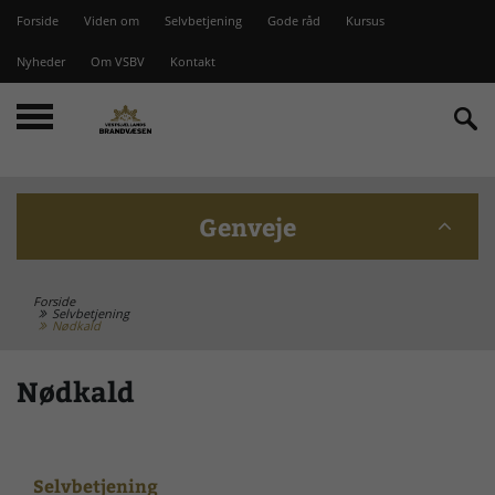
Forside
Viden om
Selvbetjening
Gode råd
Kursus
Nyheder
Om VSBV
Kontakt
Genveje
Forside
Beredskabskommission
Selvbetjening
Nødkald
Bomme på Vesterlyng
Nødkald
Brandstationer
Selvbetjening