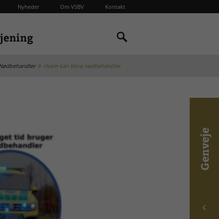
Nyheder
Om VSBV
Kontakt
tjening
Nødbehandler
Hvem kan blive nødbehandler
Genveje