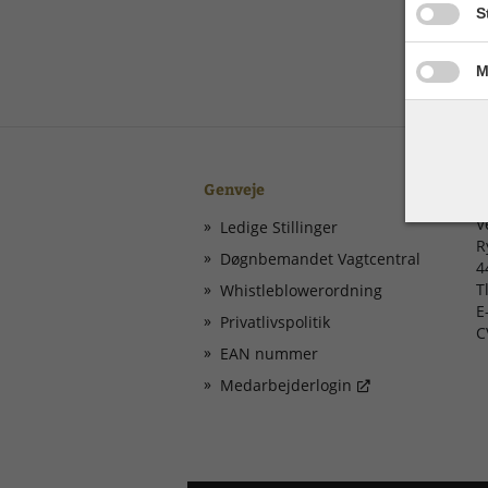
Give pe
S
Give pe
M
Genveje
K
V
Ledige Stillinger
R
Døgnbemandet Vagtcentral
4
T
Whistleblowerordning
E
Privatlivspolitik
C
EAN nummer
Medarbejderlogin