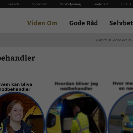
Forside
Viden om
Selvbetjening
Gode råd
Kursus
Viden Om
Gode Råd
Selvbe
Forside
Viden om
behandler