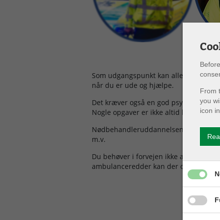
Coo
Before
consen
Som udgangspunkt kan alle blive nødbeh
når du er ude og hjælpe.
From t
you wi
Det kræver også en god psyke at være n
icon i
Nogle opgaver er ikke altid lige rare og
Nødbehandleruddannelsen tager 24 ti
Rea
m.v.
Du behøver i forvejen ikke at have en 
ambulanceredder kan der opnås merit 
Give pe
N
Give pe
F