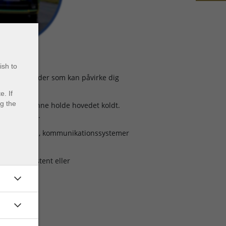
ish to
ikke har skader som kan påvirke dig
. If
ng the
 skal du kunne holde hovedet koldt.
 at tale med.
ndlerjournal, kommunikationssystemer
ndhedsassistent eller