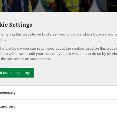
kie Settings
 entering this website we kindly ask you to decide which Cookies you w
t to.
andlere. Det er dog en fordel hvis du er i normal fysisk form og 
he List below you can read more about the cookies used on this website
sh to withdraw or edit your consent you are welcome to do so by clicki
ødbehandler. Når du f.eks. står ved et trafikuheld som den første,
n the left corner on your screen.
 derfor er det vigtigt at du bruger dit netværk af nødbehandlere til
mer hertil vil der være gennemgang af nødbehandlerbil, nødbeha
d our cookiepolicy
sundhedsfaglig uddannelse, men er du sygeplejerske, social- og su
og et kortere forløb kan være en mulighed.
rmission for Necessary cookies
ecessary
rmission for Functionality cookies
unctional