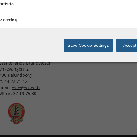
rmission for Statistics cookies
tatistic
rmission for Marketing cookies
arketing
Save Cookie Settings
Accept 
ontaktinformation
estsjællands Brandvæsen
ynkevangen12
400 Kalundborg
lf. 44 22 71 12
-mail:
vsbv@vsbv.dk
VR-nr: 37 19 75 80