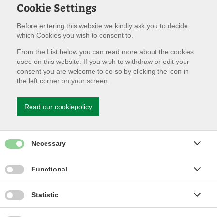
Cookie Settings
Before entering this website we kindly ask you to decide
which Cookies you wish to consent to.
From the List below you can read more about the cookies
used on this website. If you wish to withdraw or edit your
consent you are welcome to do so by clicking the icon in
the left corner on your screen.
Morten Hansen
Chef for Operativ afdeling
Read our cookiepolicy
Give permission for Necessary cookies
Necessary
Give permission for Functionality cookies
Functional
Give permission for Statistics cookies
Statistic