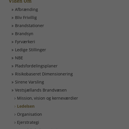
Viden Om
Døgnrapport
Afbrænding
Bliv Frivillig
EAN nummer
Brandstationer
Brandsyn
Fyrværkeri
Fyrværkeri
Ledige Stillinger
Kontakt
NBE
Pladsfordelingsplaner
Kurser
Risikobaseret Dimensionering
Sirene Varsling
Ledige Stillinger
Vestsjællands Brandvæsen
Mission, vision og kerneværdier
Skorsten
Ledelsen
Organisation
Tilslutning af alarmer
Ejerstrategi