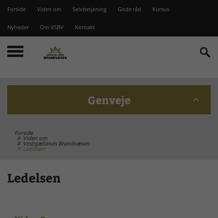
Forside
Viden om
Selvbetjening
Gode råd
Kursus
Nyheder
Om VSBV
Kontakt
Genveje
Forside
Beredskabskommission
Viden om
Vestsjællands Brandvæsen
Ledelsen
Bomme på Vesterlyng
Ledelsen
Brandstationer