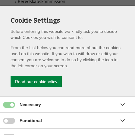
Beredskabskommission
Døgnrapport
Cookie Settings
Before entering this website we kindly ask you to decide
which Cookies you wish to consent to.
From the List below you can read more about the cookies
Med ejerstrategien
used on this website. If you wish to withdraw or edit your
fastsætter
consent you are welcome to do so by clicking the icon in
the left corner on your screen.
Read our cookiepolicy
Give permission for Necessary cookies
Necessary
kommunalbestyrelser og byråd i ejerkommunerne bag § 60-
fællesskabet rammer og retning for drift og udvikling af
Give permission for Functionality cookies
Functional
Vestsjællands Brandvæsen.
Ejerstrategien er gældende frem til der foreligger en ny,