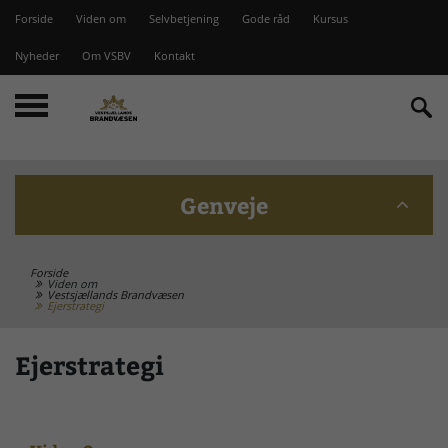
Forside
Viden om
Selvbetjening
Gode råd
Kursus
Nyheder
Om VSBV
Kontakt
Genveje
Forside
Beredskabskommission
Viden om
Vestsjællands Brandvæsen
Ejerstrategi
Bomme på Vesterlyng
Ejerstrategi
Brandstationer