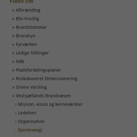
Viden Om
Døgnrapport
Afbrænding
Bliv Frivillig
EAN nummer
Brandstationer
Brandsyn
Fyrværkeri
Fyrværkeri
Ledige Stillinger
Kontakt
NBE
Pladsfordelingsplaner
Kurser
Risikobaseret Dimensionering
Sirene Varsling
Ledige Stillinger
Vestsjællands Brandvæsen
Mission, vision og kerneværdier
Skorsten
Ledelsen
Organisation
Tilslutning af alarmer
Ejerstrategi