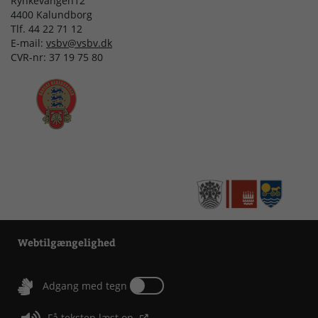
Rynkevangen12
4400 Kalundborg
Tlf. 44 22 71 12
E-mail:
vsbv@vsbv.dk
CVR-nr: 37 19 75 80
Webtilgængelighed
Tænd eller sluk for Adgang med tegn
Adgang med tegn
Få teksten læst op