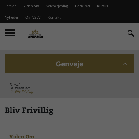
Forside
Viden om
Selvbetjening
Gode råd
Kursus
Nyheder
Om VSBV
Kontakt
Genveje
Forside
Beredskabskommission
Viden om
Bliv Frivillig
Bomme på Vesterlyng
Bliv Frivillig
Brandstationer
Viden Om