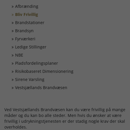
Døgnrapport
Afbrænding
Bliv Frivillig
EAN nummer
Brandstationer
Brandsyn
Fyrværkeri
Fyrværkeri
Ledige Stillinger
Kontakt
NBE
Pladsfordelingsplaner
Kurser
Risikobaseret Dimensionering
Sirene Varsling
Vestsjællands Brandvæsen
Ledige Stillinger
Skorsten
Ved Vestsjællands Brandvæsen kan du være frivillig på mange
måder og du kan bo alle steder. Men hvis du ønsker at være
frivillig i udrykningstjenesten er der stadig nogle krav der skal
Tilslutning af alarmer
overholdes.