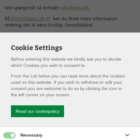
Ved spørgsmål så kontakt
vsbv@vsbv.dk.
På
blivfrivillignu.dk
kan du finde mere information
omkring det at være frivillig i beredskabet.
Ved Vestsjællands Brandvæsen har vi frivilligstationer i både,
Holbæk, Kalundborg og Vig og er altid glade for at byde nye
Cookie Settings
frivillige velkomne hos os.
Her er nogle af de opgaver frivilligenheden løser:
Before entering this website we kindly ask you to decide
which Cookies you wish to consent to.
Afstivning/redning
From the List below you can read more about the cookies
Brandvagt
used on this website. If you wish to withdraw or edit your
Dige-beredskab
consent you are welcome to do so by clicking the icon in
Drone
the left corner on your screen.
Dyreredning
Efterslukning
Read our cookiepolicy
Forplejning
Fældning/opskæring af træer
Indkvartering
Give permission for Necessary cookies
Necessary