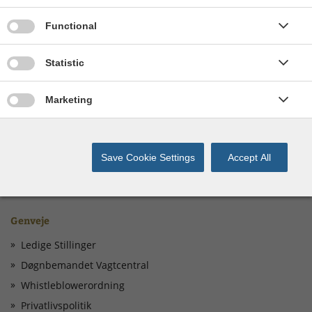
Luft
Lys
Give permission for Functionality cookies
Functional
Pumpe
Renseplads
Give permission for Statistics cookies
Statistic
Håndtering af tilskadekomne (førstehjælp)
Vandforsyning
Give permission for Marketing cookies
Marketing
Water tube
- og meget mere
Save Cookie Settings
Accept All
Genveje
Ledige Stillinger
Døgnbemandet Vagtcentral
Whistleblowerordning
Privatlivspolitik