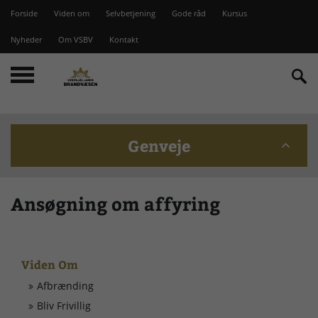
Forside
Viden om
Selvbetjening
Gode råd
Kursus
Nyheder
Om VSBV
Kontakt
Genveje
Beredskabskommission
Ansøgning om affyring
Bomme på Vesterlyng
Viden Om
Brandstationer
Afbrænding
Bliv Frivillig