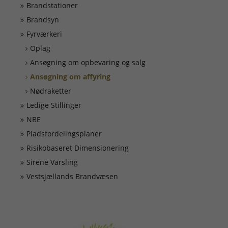
Døgnrapport
Brandstationer
Brandsyn
EAN nummer
Fyrværkeri
Oplag
Ansøgning om opbevaring og salg
Fyrværkeri
Ansøgning om affyring
Nødraketter
Kontakt
Ledige Stillinger
NBE
Kurser
Pladsfordelingsplaner
Risikobaseret Dimensionering
Ledige Stillinger
Sirene Varsling
Vestsjællands Brandvæsen
Skorsten
Tilslutning af alarmer