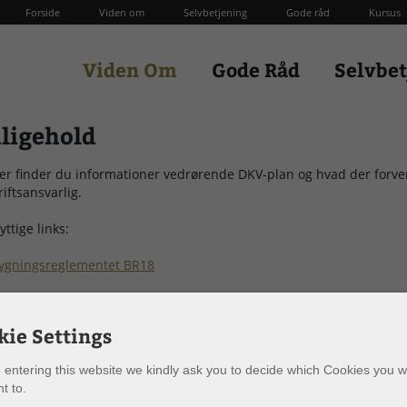
Forside
Viden om
Selvbetjening
Gode råd
Kursus
Viden Om
Gode Råd
Selvbe
dligehold
er finder du informationer vedrørende DKV-plan og hvad der forven
riftsansvarlig.
yttige links:
ygningsreglementet BR18
ejledning til bygningsreglementet
kie Settings
Driftsorganisation
 entering this website we kindly ask you to decide which Cookies you w
t to.
Drift og brug