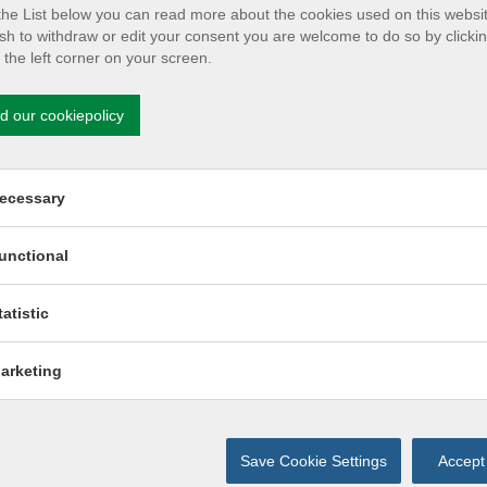
he List below you can read more about the cookies used on this website
sh to withdraw or edit your consent you are welcome to do so by clicki
Vedligehold
n the left corner on your screen.
Sikkerhedsprocedurer
d our cookiepolicy
rmission for Necessary cookies
ecessary
rmission for Functionality cookies
unctional
ontaktinformation
rmission for Statistics cookies
tatistic
estsjællands Brandvæsen
ynkevangen12
rmission for Marketing cookies
arketing
400 Kalundborg
lf. 44 22 71 12
-mail:
vsbv@vsbv.dk
VR-nr: 37 19 75 80
Save Cookie Settings
Accept 