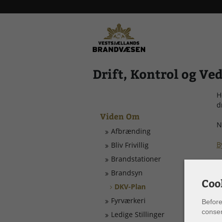
Drift, Kontrol og Ve
H
d
Viden Om
N
Afbrænding
B
Bliv Frivillig
Brandstationer
V
Brandsyn
Coo
DKV-Plan
Fyrværkeri
Before
consen
Ledige Stillinger