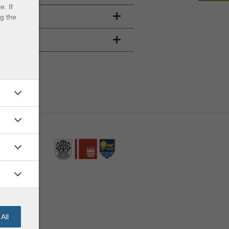
. If
ng the
All