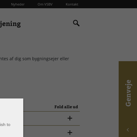
Nyheder
Om VSBV
Kontakt
tjening
tes af dig som bygningsejer eller
Genveje
Fold alle ud
ish to