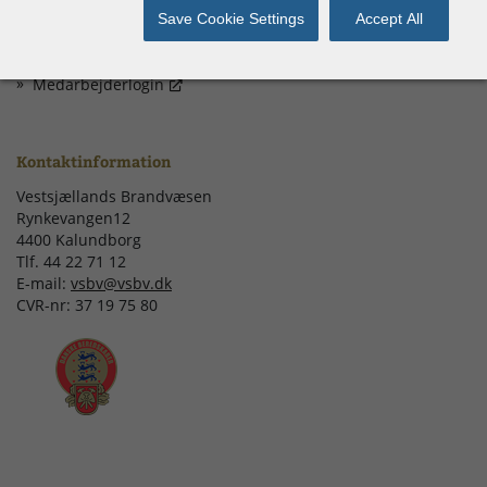
Save Cookie Settings
Accept All
Privatlivspolitik
EAN nummer
Medarbejderlogin
Kontaktinformation
Vestsjællands Brandvæsen
Rynkevangen12
4400 Kalundborg
Tlf. 44 22 71 12
E-mail:
vsbv@vsbv.dk
CVR-nr: 37 19 75 80