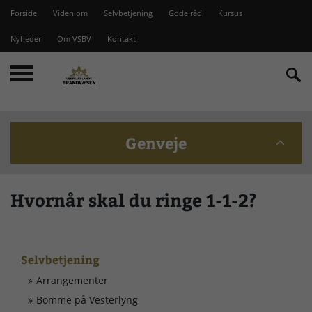
Forside
Viden om
Selvbetjening
Gode råd
Kursus
Nyheder
Om VSBV
Kontakt
Genveje
Beredskabskommission
Hvornår skal du ringe 1-1-2?
Bomme på Vesterlyng
Selvbetjening
Brandstationer
Arrangementer
Bomme på Vesterlyng