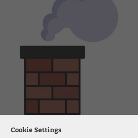
Cookie Settings
Bliv klogere på skorstensbrand