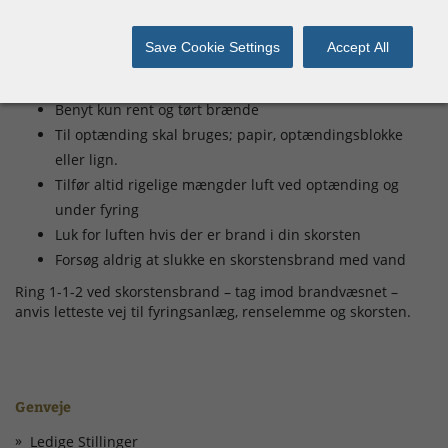
brændeovnen.
Aske skal anbringes i en beholder af ubrandbart
Save Cookie Settings
Accept All
materiale og må først tømmes når der ikke længere er
gløder.
Benyt kun rent og tørt brænde
Til optænding skal bruges; papir, optændingsblokke
eller lign.
Tilfør altid rigelige mængder luft ved optænding og
under fyring
Luk for luften hvis der er brand i din skorsten
Forsøg aldrig at slukke en skorstensbrand med vand
Ring 1-1-2 ved skorstensbrand – tag imod brandvæsnet –
anvis letteste vej til fyringsanlæg, renselemme og skorsten.
Genveje
Ledige Stillinger