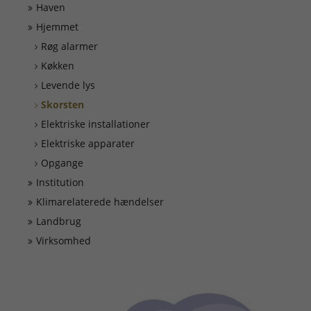
Døgnrapport
Haven
Hjemmet
EAN nummer
Røg alarmer
Køkken
Levende lys
Fyrværkeri
Skorsten
Elektriske installationer
Kontakt
Elektriske apparater
Opgange
Kurser
Institution
Klimarelaterede hændelser
Ledige Stillinger
Landbrug
Virksomhed
Skorsten
Tilslutning af alarmer