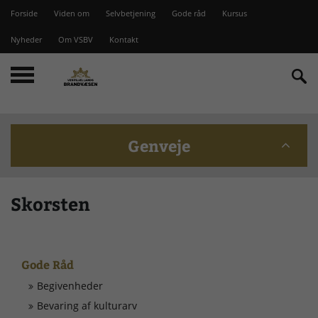
Forside
Viden om
Selvbetjening
Gode råd
Kursus
Nyheder
Om VSBV
Kontakt
Genveje
Beredskabskommission
Skorsten
Bomme på Vesterlyng
Gode Råd
Brandstationer
Begivenheder
Bevaring af kulturarv