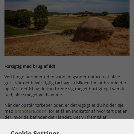
Forsigtig med brug af ild!
Ved lange perioder uden vand, begynder naturen at blive
gul. Når det bliver rigtig tørt øges risikoen for, at brande der
opstår i det fri og de kan brede sig meget hurtigt og i værste
fald, blive meget voldsomme.
Når der opstår tørkeperioder, er det vigtigt at du holder øje
med
brandfare.dk
for at få en indikator af hvor tørt det er
der, hvor de befinder dig i landet. Det vil fremgå af
brandfare.dk hvis der er udstedt afbrændingsforbud, lige
som det vil fremgå af vsbv.dk og din kommunes hjemmeside.
Cookie Settings