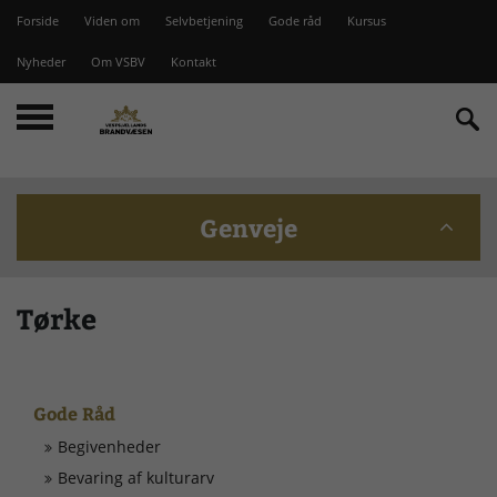
Forside
Viden om
Selvbetjening
Gode råd
Kursus
Nyheder
Om VSBV
Kontakt
Genveje
Beredskabskommission
Tørke
Bomme på Vesterlyng
Gode Råd
Brandstationer
Begivenheder
Bevaring af kulturarv