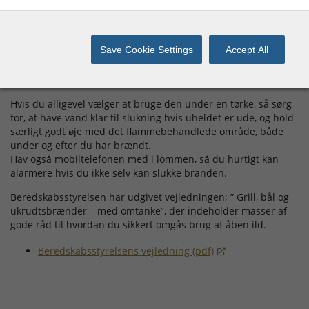
Undlad ukrudtsbrænding
Flammebehandling af ukrudt virker allerbedst når planterne
Save Cookie Settings
Accept All
er fugtige, da ukrudt i virkeligheden skal koges – ikke
brændes. Da det samtidig er meget tørt, er brugen af
ukrudtsbrænderen også ret risikabel at anvende.
Hvis du alligevel vælger at bruge den under en tørke, så sørg
for, at have vand klar til slukning hvis uheldet er ude, og hold
særligt godt øje med det flammebehandlede område, både
under og efter du har brændt.
Hav også mobiltelefonen med i lommen, så du hurtigt kan
alarmere hvis du ikke selv kan slukke branden.
Beredskabsstyrelsen har udgivet vejledningen; ” Grill, bål og
ukrudtsbrænder – med omtanke”, der indeholder masser af
gode råd til hvordan du sikkert omgås brug af åben ild.
Beredskabsstyrelsens vejledning (pdf)