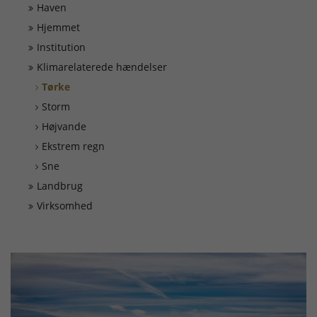
Døgnrapport
Haven
Hjemmet
EAN nummer
Institution
Klimarelaterede hændelser
Tørke
Fyrværkeri
Storm
Højvande
Kontakt
Ekstrem regn
Sne
Kurser
Landbrug
Virksomhed
Ledige Stillinger
Skorsten
Tilslutning af alarmer