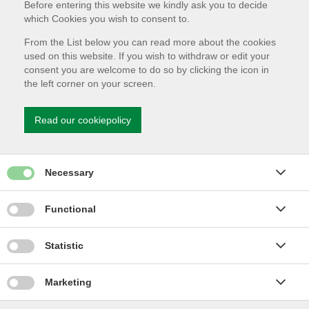
Before entering this website we kindly ask you to decide
which Cookies you wish to consent to.
From the List below you can read more about the cookies
used on this website. If you wish to withdraw or edit your
Betina Olsen
consent you are welcome to do so by clicking the icon in
Holbæk Kommune
the left corner on your screen.
Read our cookiepolicy
Give permission for Necessary cookies
Necessary
Give permission for Functionality cookies
Functional
Give permission for Statistics cookies
Statistic
Give permission for Marketing cookies
Marketing
Nikolaj Vad
Kalundborg Kommune