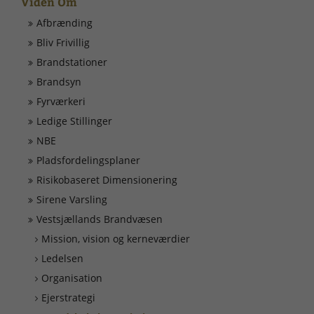
Viden Om
Døgnrapport
Afbrænding
Bliv Frivillig
EAN nummer
Brandstationer
Brandsyn
Fyrværkeri
Fyrværkeri
Ledige Stillinger
Kontakt
NBE
Pladsfordelingsplaner
Kurser
Risikobaseret Dimensionering
Sirene Varsling
Ledige Stillinger
Vestsjællands Brandvæsen
Mission, vision og kerneværdier
Skorsten
Ledelsen
Organisation
Tilslutning af alarmer
Ejerstrategi