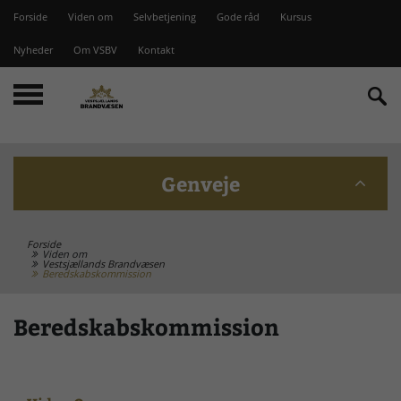
Forside
Viden om
Selvbetjening
Gode råd
Kursus
Nyheder
Om VSBV
Kontakt
Genveje
Forside
Beredskabskommission
Viden om
Vestsjællands Brandvæsen
Beredskabskommission
Bomme på Vesterlyng
Beredskabskommission
Brandstationer