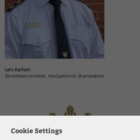
Lars Karlsen
Beredskabsdirektør, Vestsjællands Brandvæsen
Cookie Settings