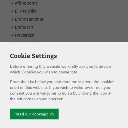
Døgnrapport
Afbrænding
Bliv Frivillig
EAN nummer
Brandstationer
Brandsyn
Fyrværkeri
Fyrværkeri
Ledige Stillinger
NBE
Kontakt
Cookie Settings
Pladsfordelingsplaner
Before entering this website we kindly ask you to decide
Risikobaseret Dimensionering
Kurser
which Cookies you wish to consent to.
Sirene Varsling
From the List below you can read more about the cookies
Vestsjællands Brandvæsen
Ledige Stillinger
used on this website. If you wish to withdraw or edit your
consent you are welcome to do so by clicking the icon in
the left corner on your screen.
Skorsten
Read our cookiepolicy
Genveje
Tilslutning af alarmer
Ledige Stillinger