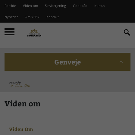
Forside
Viden om
Selvbetjening
Gode råd
Kursus
Nyheder
Om VSBV
Kontakt
Genveje
Forside
Beredskabskommission
Viden Om
Viden om
Bomme på Vesterlyng
Brandstationer
Viden Om