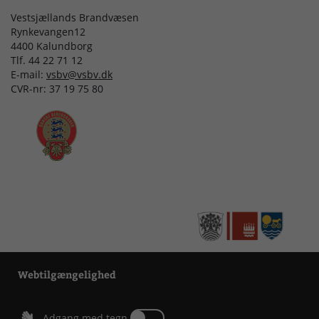
Vestsjællands Brandvæsen
Rynkevangen12
4400 Kalundborg
Tlf. 44 22 71 12
E-mail:
vsbv@vsbv.dk
CVR-nr: 37 19 75 80
Webtilgængelighed
Tænd eller sluk for Adgang med tegn
Adgang med tegn