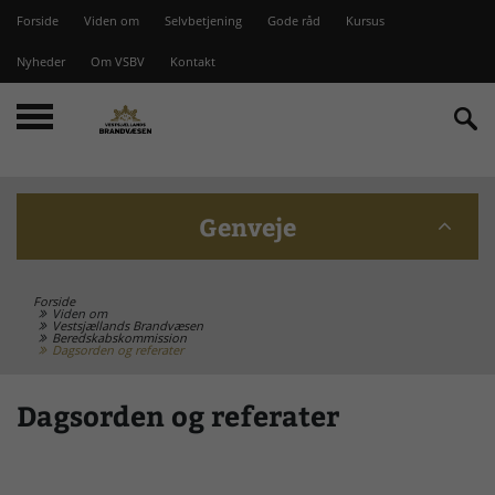
Forside
Viden om
Selvbetjening
Gode råd
Kursus
Nyheder
Om VSBV
Kontakt
Genveje
Forside
Beredskabskommission
Viden om
Vestsjællands Brandvæsen
Beredskabskommission
Dagsorden og referater
Bomme på Vesterlyng
Dagsorden og referater
Brandstationer