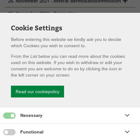
26. November 2021 - Referat Beredskabskommission
26. November 2021 - Dagsorden
Beredskabskommission
Cookie Settings
1. Oktober 2021 - Referat Beredskabskommission
Before entering this website we kindly ask you to decide
1. Oktober 2021 - Dagsorden Beredskabskommission
which Cookies you wish to consent to.
25. Juni 2021 - Referat Beredskabskommission
From the List below you can read more about the cookies
used on this website. If you wish to withdraw or edit your
consent you are welcome to do so by clicking the icon in
25. Juni 2021 - Dagsorden Beredskabskommission
the left corner on your screen.
23. April 2021 - Referat Beredskabskommission
Read our cookiepolicy
23. April 2021 - Dagsorden Beredskabskommission
26. Februar 2021 - Referat Beredskabskommission
Give permission for Necessary cookies
Necessary
26. Februar 2021 - Dagsorden Beredskabskommission
Give permission for Functionality cookies
Functional