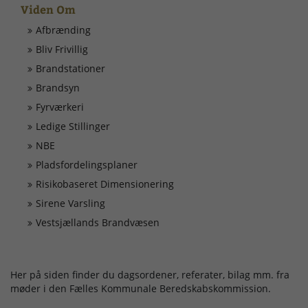
Døgnrapport
Viden Om
Afbrænding
EAN nummer
Bliv Frivillig
Brandstationer
Fyrværkeri
Brandsyn
Fyrværkeri
Ledige Stillinger
Kontakt
NBE
Pladsfordelingsplaner
Kurser
Risikobaseret Dimensionering
Sirene Varsling
Ledige Stillinger
Vestsjællands Brandvæsen
Skorsten
Her på siden finder du dagsordener, referater, bilag mm. fra
møder i den Fælles Kommunale Beredskabskommission.
Tilslutning af alarmer